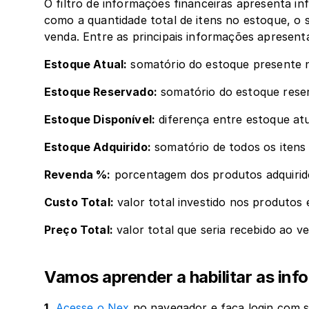
O filtro de informações financeiras apresenta i
como a quantidade total de itens no estoque, o 
venda. Entre as principais informações apresent
Estoque Atual:
 somatório do estoque presente n
Estoque Reservado:
 somatório do estoque rese
Estoque Disponível:
 diferença entre estoque at
Estoque Adquirido:
 somatório de todos os iten
Revenda %:
 porcentagem dos produtos adquirid
Custo Total:
 valor total investido nos produtos
Preço Total:
 valor total que seria recebido ao 
Vamos aprender a habilitar as in
1.
Acesse o Nex
 no navegador e faça login com s