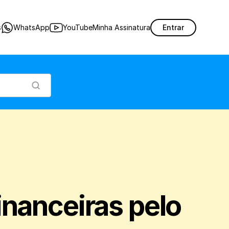
al do seu estoque através do filtro de informações financeiras.
s
WhatsApp
YouTube
Minha Assinatura
Entrar
nanceiras pelo 