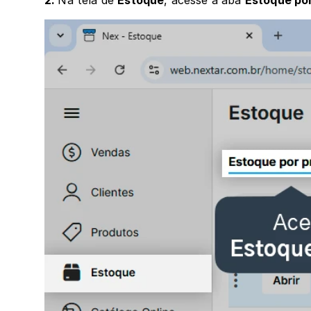
2. 
Na tela de 
Estoque
, acesse a aba 
Estoque po