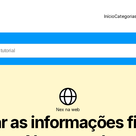
Saiba como ver a quantidade e o valor tot
Início
Categoria
Nex na web
 as informações fi