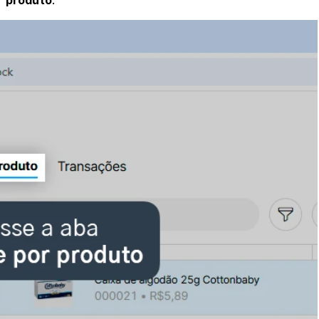
r produto
.