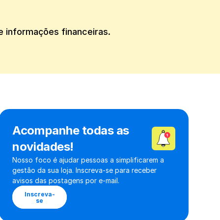
de informações financeiras.
Acompanhe todas as 
novidades!
Nosso foco é ajudar pessoas a simplificarem a 
gestão da sua loja. Inscreva-se para receber 
avisos das postagens por e-mail.
Inscreva-
se