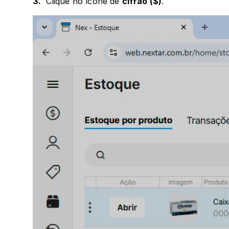
3. 
 Clique no ícone de 
cifrão ($)
.