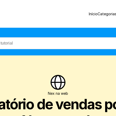
Através deste relatório você pode verifi
Início
Categoria
Nex na web
atório de vendas po