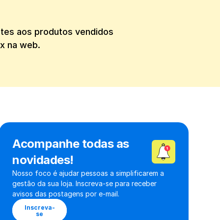
ntes aos produtos vendidos 
ex na web.
Acompanhe todas as 
novidades!
Nosso foco é ajudar pessoas a simplificarem a 
gestão da sua loja. Inscreva-se para receber 
avisos das postagens por e-mail.
Inscreva-
se