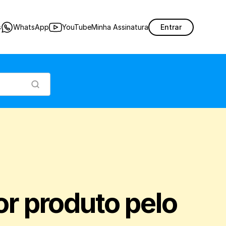
car com agilidade informações referentes aos produtos vendidos na sua loja, dentro
s
WhatsApp
YouTube
Minha Assinatura
Entrar
r produto pelo 