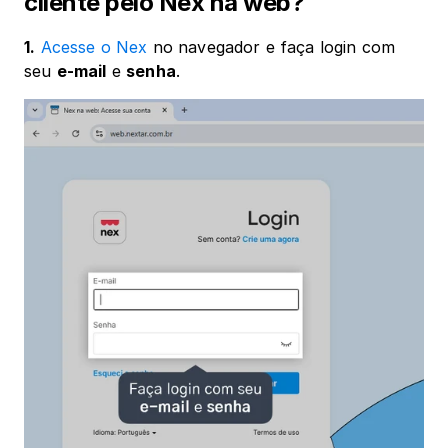
cliente pelo Nex na web?
1.
Acesse o Nex
 no navegador e faça login com 
seu 
e-mail
 e 
senha
.