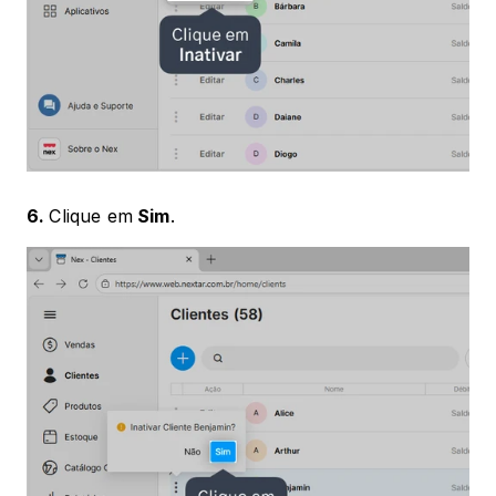
6. 
Clique em
 Sim
.