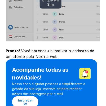
Pronto! ﻿
Você aprendeu a inativar o cadastro de 
um cliente pelo Nex na web.
Acompanhe todas as 
novidades!
Nosso foco é ajudar pessoas a simplificarem a 
gestão da sua loja. Inscreva-se para receber 
avisos das postagens por e-mail.
Inscreva-
se