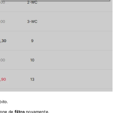
ito.
cone de 
filtro 
novamente.