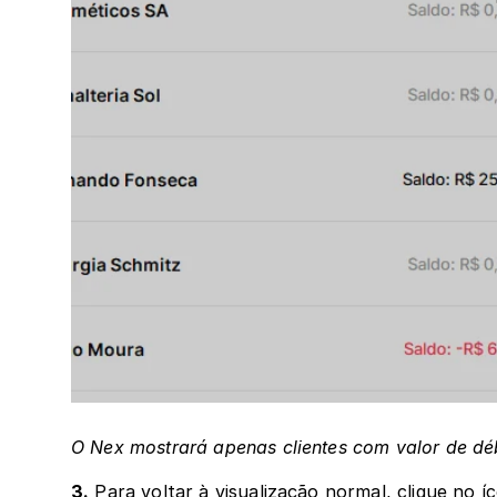
O Nex mostrará apenas clientes com valor de déb
3.
 Para voltar à visualização normal, clique no í