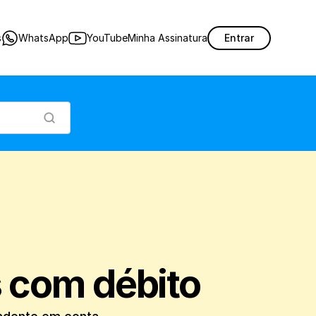
entes que possuem débito pendente em conta.
s
WhatsApp
YouTube
Minha Assinatura
Entrar
 com débito