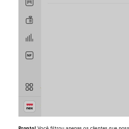
Pronto!
 Você filtrou apenas os clientes que pos