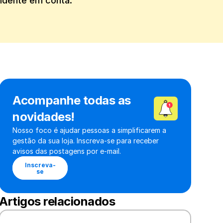
endente em conta.
Acompanhe todas as 
novidades!
Nosso foco é ajudar pessoas a simplificarem a 
gestão da sua loja. Inscreva-se para receber 
avisos das postagens por e-mail.
Inscreva-
se
Artigos relacionados