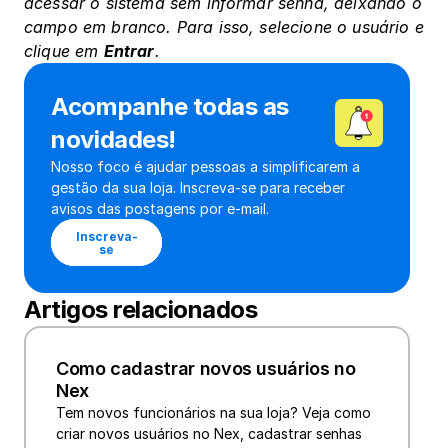
acessar o sistema sem informar senha, deixando o 
campo em branco. Para isso, selecione o usuário e 
clique em 
Entrar
.
Acompanhe todas as 
novidades!
Nosso foco é ajudar pessoas a simplificarem a 
gestão da sua loja. Inscreva-se para receber 
avisos das postagens por e-mail.
Inscreva-
se
Artigos relacionados
Como cadastrar novos usuários no 
Nex
Tem novos funcionários na sua loja? Veja como 
criar novos usuários no Nex, cadastrar senhas 