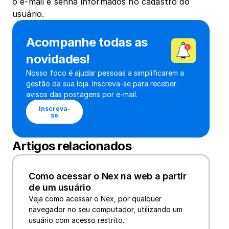
o e-mail e senha informados no cadastro do 
usuário.
Acompanhe todas as 
novidades!
Nosso foco é ajudar pessoas a simplificarem a 
gestão da sua loja. Inscreva-se para receber 
avisos das postagens por e-mail.
Inscreva-
se
Artigos relacionados
Como acessar o Nex na web a partir 
de um usuário
Veja como acessar o Nex, por qualquer 
navegador no seu computador, utilizando um 
usuário com acesso restrito. 