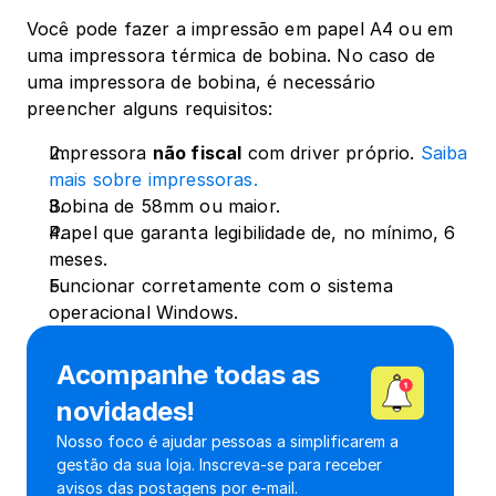
Você pode fazer a impressão em papel A4 ou em 
uma impressora térmica de bobina. No caso de 
uma impressora de bobina, é necessário 
preencher alguns requisitos:
Impressora 
não fiscal
 com driver próprio. 
Saiba 
mais sobre impressoras.
Bobina de 58mm ou maior.
Papel que garanta legibilidade de, no mínimo, 6 
meses.
Funcionar corretamente com o sistema 
operacional Windows.
Acompanhe todas as 
novidades!
Nosso foco é ajudar pessoas a simplificarem a 
gestão da sua loja. Inscreva-se para receber 
avisos das postagens por e-mail.