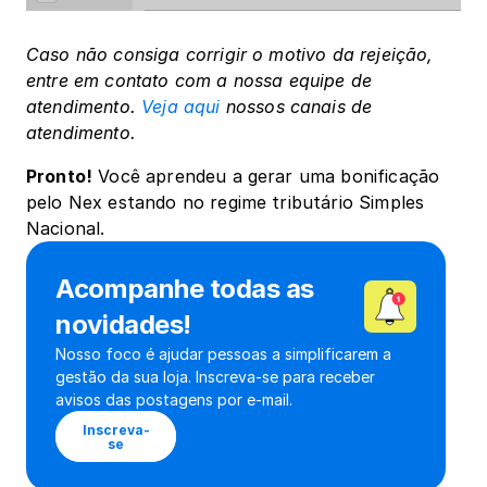
Caso não consiga corrigir o motivo da rejeição, 
entre em contato com a nossa equipe de 
atendimento. 
Veja aqui
 nossos canais de 
atendimento.
Pronto!
 Você aprendeu a gerar uma bonificação 
pelo Nex estando no regime tributário Simples 
Nacional.
Acompanhe todas as 
novidades!
Nosso foco é ajudar pessoas a simplificarem a 
gestão da sua loja. Inscreva-se para receber 
avisos das postagens por e-mail.
Inscreva-
se